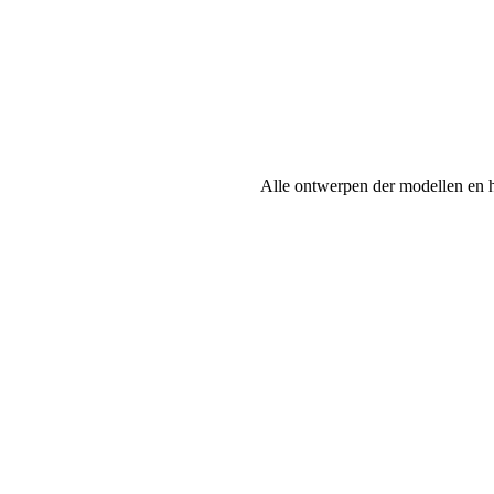
Verzending & Retourneren
Privacy
Algemene voorwaarden
Contact
Deel artikel
Alle ontwerpen der modellen en 