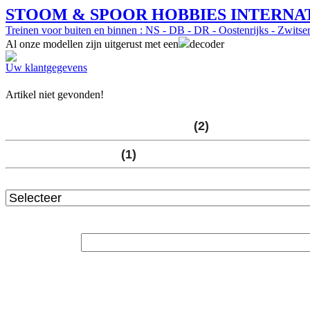
STOOM & SPOOR HOBBIES INTERNA
Treinen voor buiten en binnen : NS - DB - DR - Oostenrijks - Zwitser
Al onze modellen zijn uitgerust met een
decoder
Uw klantgegevens
Hoofdpagina
»
Winkel
Artikel niet gevonden!
Categorieën
NS treinen voor de LGB baan->
(2)
NS treinen Spoor 1
(1)
Fabrikanten
Snelzoeken
Informatie